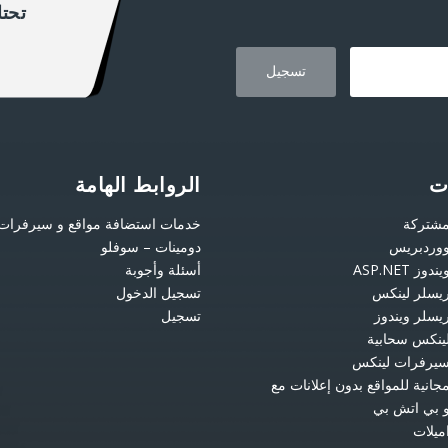
تحت
ت
الروابط الهامة
مشتركة
خدمات استضافة مواقع و سيرفرات
ووردبريس
دومينات – سوفلو
 ASP.NET
أسئلة وأجوبة
يسلر لينكس
تسجيل الدخول
يسلر ويندوز
تسجيل
ينكس سحابية
سيرفرات لينكس
انية للمواقع بدون إعلانات مع
 بي اتش بي
ميلات