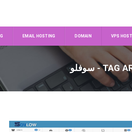
OG
EMAIL HOSTING
DOMAIN
VPS HOST
- سوفلو