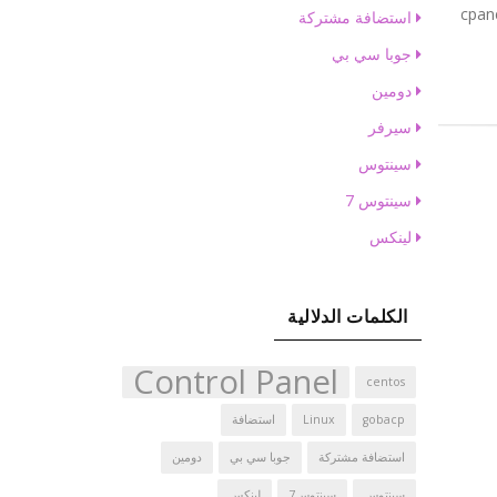
استضافة مشتركة
جوبا سي بي
دومين
سيرفر
سينتوس
سينتوس 7
لينكس
الكلمات الدلالية
Control Panel
centos
gobacp
Linux
استضافة
استضافة مشتركة
جوبا سي بي
دومين
سينتوس
سينتوس7
لينكس