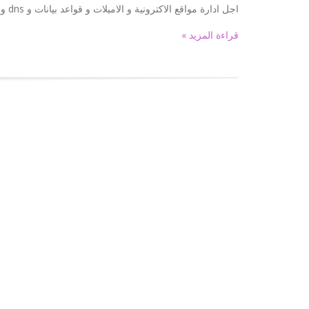
اجل ادارة مواقع الاكترونية و الاميلات و قواعد بيانات و dns و حسابات ftp و اكثر من ذلك . وهي بديل الامثل للوحات التحكم مثل plesk و cpanel
قراءة المزيد »