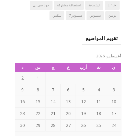
Linux
استضافة
استضافة مشتركة
جوبا سي بي
دومين
سينتوس
سينتوس7
لينكس
تقويم المواضيع
أغسطس 2026
ن
ث
أرب
خ
ج
س
د
2
1
9
8
7
6
5
4
3
16
15
14
13
12
11
10
23
22
21
20
19
18
17
30
29
28
27
26
25
24